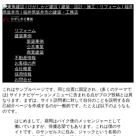
リフォーム
建築事例
新築事例
公共事業
商業建築
不動産情報
お客様の声
会社概要
採用情報
お問合せ
これはサンプルページです。同じ位置に固定され、(多くのテーマで
は) サイトナビゲーションメニューに含まれる点がブログ投稿とは異
なります。まずは、サイト訪問者に対して自分のことを説明する自
己紹介ページを作成するのが一般的です。たとえば以下のようなも
のです。
はじめまして。昼間はバイク便のメッセンジャーとして
働いていますが、俳優志望でもあります。これは僕のサ
イトです。ロサンゼルスに住み、ジャックという名前の