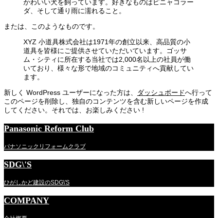
かわいい犬を飼っています。好きなものはピニャコラー
ダ、そして通り雨に濡れること。
または、このようなものです。
XYZ 小道具株式会社は1971年の創立以来、高品質の小
道具を皆様にご提供させていただいています。ゴッサ
ム・シティに所在する当社では2,000名以上の社員が働
いており、様々な形で地域のコミュニティへ貢献してい
ます。
新しく WordPress ユーザーになった方は、
ダッシュボード
へ行って
このページを削除し、独自のコンテンツを含む新しいページを作成
してください。それでは、お楽しみください !
Panasonic Reform Club
パナソニックリフォームクラブ
SDG\'S
ひがしかど建設のSDG\'S
COMPANY