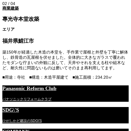
02
/
04
商業建築
專光寺本堂改築
エリア
福井県鯖江市
築150年が経過した木造の本堂を、手作業で屋根と外壁を丁寧に解体
し、鉄骨造の瓦屋根を伏せました。全体的に大きなガラスで覆われ
たモダンな佇まいの外観に反して、天井やそれを支える柱や組木な
ど、耐久性に問題ないものは磨いてそのまま再利用してます。
■用途：寺社 ■構造：木造平屋建て ■施工面積：234.20㎡
Panasonic Reform Club
パナソニックリフォームクラブ
SDG\'S
ひがしかど建設のSDG\'S