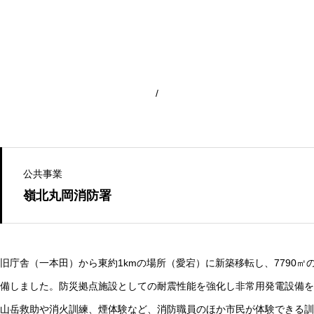
/
公共事業
嶺北丸岡消防署
旧庁舎（一本田）から東約1kmの場所（愛宕）に新築移転し、7790
備しました。防災拠点施設としての耐震性能を強化し非常用発電設備を
山岳救助や消火訓練、煙体験など、消防職員のほか市民が体験できる訓