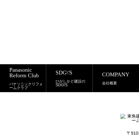
Panasonic
SDG\'S
COMPANY
Reform Club
ひがしかど建設の
会社概要
パナソニックリフォ
SDG\'S
ームクラブ
〒91