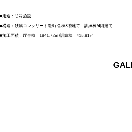
■用途：防災施設
■構造：鉄筋コンクリート造/庁舎棟3階建て 訓練棟/4階建て
■施工面積：庁舎棟 1841.72㎡/訓練棟 415.81㎡
GAL